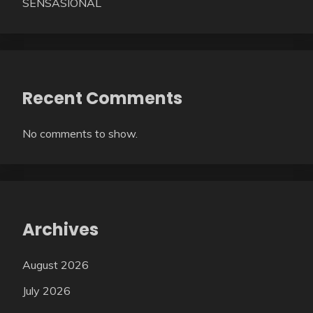
SENSASIONAL
Recent Comments
No comments to show.
Archives
August 2026
July 2026