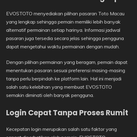
EVOSTOTO menyediakan pilihan pasaran Toto Macau
yang lengkap sehingga pemain memiliki lebih banyak
alternatif permainan setiap harinya. Informasi jadwal
pasaran juga tersedia secara jelas sehingga pengguna
dapat mengetahui waktu permainan dengan mudah.
Dengan pilihan permainan yang beragam, pemain dapat
menentukan pasaran sesuai preferensi masing-masing
tanpa perlu berpindah ke platform lain. Hal ini menjadi
salah satu kelebihan yang membuat EVOSTOTO
semakin diminati oleh banyak pengguna.
Login Cepat Tanpa Proses Rumit
Kecepatan login merupakan salah satu faktor yang