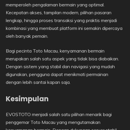
memperoleh pengalaman bermain yang optimal.
Kecepatan akses, tampilan modern, pilihan pasaran
lengkap, hingga proses transaksi yang praktis menjadi
kombinasi yang membuat platform ini semakin dipercaya
oleh banyak pemain.
Bagi pecinta Toto Macau, kenyamanan bermain
merupakan salah satu aspek yang tidak bisa diabaikan.
Dengan sistem yang stabil dan navigasi yang mudah
digunakan, pengguna dapat menikmati permainan
dengan lebih santai kapan saja.
Kesimpulan
EVOSTOTO menjadi salah satu pilihan menarik bagi
penggemar Toto Macau yang mengutamakan
kenyamanan bermain. Dengan dukungan server stabil,