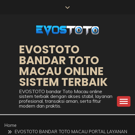
Skip
to
content
EVOSTOTO
BANDAR TOTO
MACAU ONLINE
SISTEM TERBAIK
EVOSTOTO bandar Toto Macau online
sistem terbaik dengan akses stabil, layanan
profesional, transaksi aman, serta fitur
modern dan praktis.
Home
EVOSTOTO BANDAR TOTO MACAU PORTAL LAYANAN