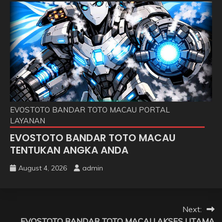
EVOSTOTO BANDAR TOTO MACAU PORTAL
LAYANAN
EVOSTOTO BANDAR TOTO MACAU
TENTUKAN ANGKA ANDA
August 4, 2026
admin
Post
Next:
EVOSTOTO BANDAR TOTO MACAU AKSES UTAMA