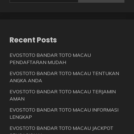
Recent Posts
EVOSTOTO BANDAR TOTO MACAU
PENDAFTARAN MUDAH
EVOSTOTO BANDAR TOTO MACAU TENTUKAN
ANGKA ANDA
EVOSTOTO BANDAR TOTO MACAU TERJAMIN
AMAN
EVOSTOTO BANDAR TOTO MACAU INFORMASI
LENGKAP
EVOSTOTO BANDAR TOTO MACAU JACKPOT