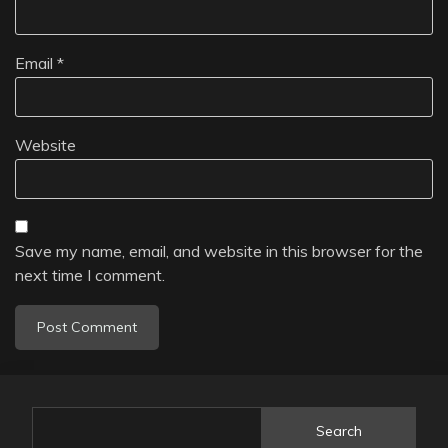
Email
*
Website
Save my name, email, and website in this browser for the
next time I comment.
Search