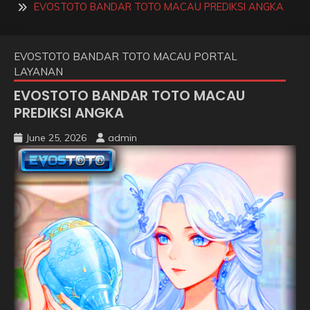
EVOSTOTO BANDAR TOTO MACAU PREDIKSI ANGKA
EVOSTOTO BANDAR TOTO MACAU PORTAL
LAYANAN
EVOSTOTO BANDAR TOTO MACAU
PREDIKSI ANGKA
June 25, 2026
admin