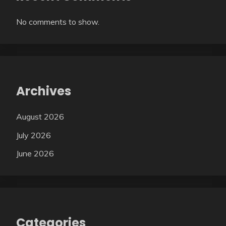
No comments to show.
Archives
August 2026
July 2026
June 2026
Categories