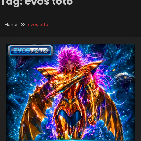
Tag:
evos toto
Home
evos toto