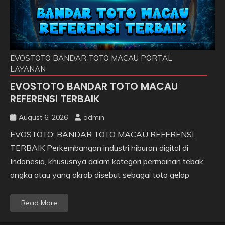
EVOSTOTO BANDAR TOTO MACAU PORTAL
LAYANAN
EVOSTOTO BANDAR TOTO MACAU
REFERENSI TERBAIK
August 6, 2026
admin
EVOSTOTO: BANDAR TOTO MACAU REFERENSI
TERBAIK Perkembangan industri hiburan digital di
Indonesia, khususnya dalam kategori permainan tebak
angka atau yang akrab disebut sebagai toto gelap
Read More