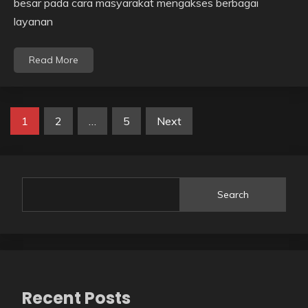
besar pada cara masyarakat mengakses berbagai
layanan
Read More
Posts
1
2
…
5
Next
pagination
Search
Recent Posts