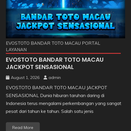
EVOSTOTO BANDAR TOTO MACAU PORTAL
LAYANAN
EVOSTOTO BANDAR TOTO MACAU
JACKPOT SENSASIONAL
August 1, 2026
admin
EVOSTOTO BANDAR TOTO MACAU JACKPOT
SENSASIONAL Dunia hiburan taruhan daring di
Indonesia terus mengalami perkembangan yang sangat
pesat dari tahun ke tahun. Salah satu jenis
Read More