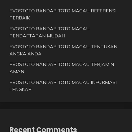
EVOSTOTO BANDAR TOTO MACAU REFERENSI
TERBAIK
EVOSTOTO BANDAR TOTO MACAU
PENDAFTARAN MUDAH
EVOSTOTO BANDAR TOTO MACAU TENTUKAN
ANGKA ANDA
EVOSTOTO BANDAR TOTO MACAU TERJAMIN
AMAN
EVOSTOTO BANDAR TOTO MACAU INFORMASI
LENGKAP
Recent Comments