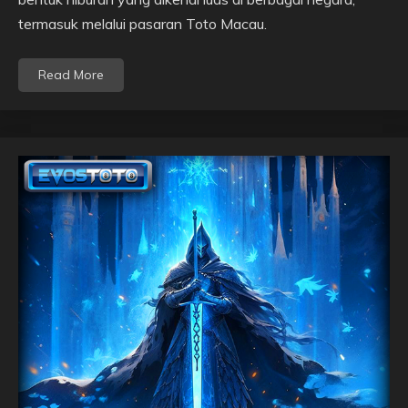
termasuk melalui pasaran Toto Macau.
Read More